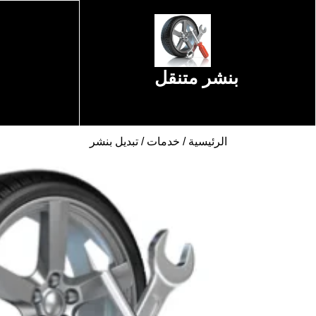
Ski
t
conten
Ski
بنشر متنقل
t
conten
الرئيسية
/
خدمات
/ تبديل بنشر