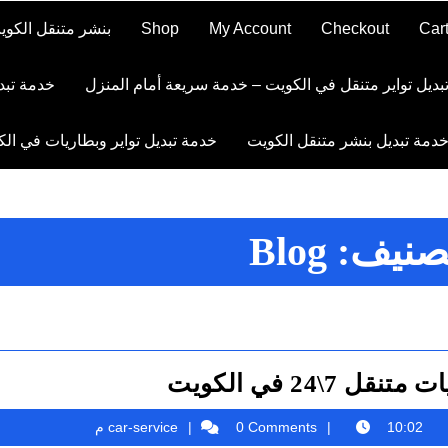
Car
Checkout
My Account
Shop
بنشر متنقل الكوي
بديل تواير متنقل في الكويت – خدمة سريعة أمام المنزل
خدمة تبد
دمة تبديل بنشر متنقل الكويت
خدمة تبديل تواير وبطاريات في ال
تصنيف:
Blog
تبديل
ل 7\24 في الكويت
بطاريات
car-
car-service
10:02 م
0 Comments
متنقل
service