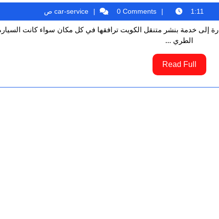
و
car-
car-service
1:11 ص
0 Comments
بنشر
service
متنقل
الطري ...
في
الكويت
Read
Read Full
Full