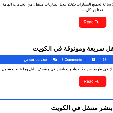
7\24
تحتاجها كل ...
في
الكويت
Read
Read Full
Full
خدمة
قل سريعة وموثوقة في الكويت
بنشر
car-
car-service
4:18 ص
3 Comments
متنقل
service
ك في طريق سريع؟ أو واجهت بانشر في منتصف الليل وما عرفت شلون ..
سريعة
وموثوقة
Read
Read Full
في
Full
الكويت
ورشة
بنشر متنقل في الكويت