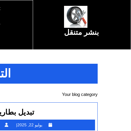
Ski
t
t
conten
Ski
ت
بنشر متنقل
t
conten
خ
ال
Your blog category
تبديل بطاريات متنق
يوليو
يوليو 22, 2025
22,